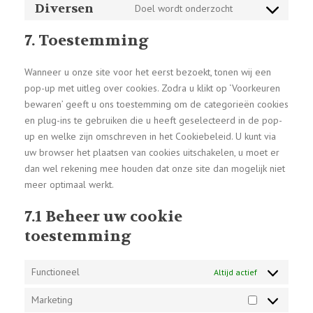
to
Diversen
Doel wordt onderzocht
google-
Consent
service
fonts
to
google-
7. Toestemming
service
maps
diversen
Wanneer u onze site voor het eerst bezoekt, tonen wij een
pop-up met uitleg over cookies. Zodra u klikt op ‘Voorkeuren
bewaren’ geeft u ons toestemming om de categorieën cookies
en plug-ins te gebruiken die u heeft geselecteerd in de pop-
up en welke zijn omschreven in het Cookiebeleid. U kunt via
uw browser het plaatsen van cookies uitschakelen, u moet er
dan wel rekening mee houden dat onze site dan mogelijk niet
meer optimaal werkt.
7.1 Beheer uw cookie
toestemming
Functioneel
Altijd actief
Marketing
Marketing