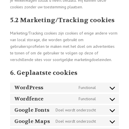
je winkelwagen totdat u heeft betaald. Wij kunnen deze
cookies zonder uw toestemming plaatsen.
5.2 Marketing/Tracking cookies
Marketing/Tracking cookies zijn cookies of enige andere vorm
van local storage, die worden gebruikt om
gebruikersprofielen te maken met het doel om advertenties
te tonen of om de gebruiker te volgen op deze of
verschillende sites voor soortgelijke marketingdoeleinden.
6. Geplaatste cookies
WordPress
Functional
Consent
to
Wordfence
Functional
Consent
service
to
Google Fonts
Doel wordt onderzocht
wordpress
Consent
service
to
Google Maps
Doel wordt onderzocht
wordfence
Consent
service