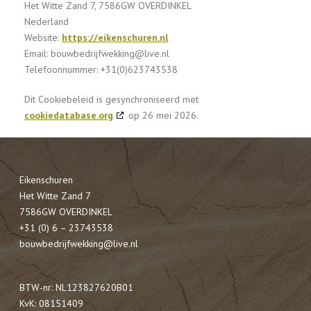
Het Witte Zand 7, 7586GW OVERDINKEL
Nederland
Website:
https://eikenschuren.nl
Email:
bouwbedrijfwekking@
live.nl
Telefoonnummer: +31(0)623743538
Dit Cookiebeleid is gesynchroniseerd met
cookiedatabase.org
op 26 mei 2026.
Eikenschuren
Het Witte Zand 7
7586GW OVERDINKEL
+31 (0) 6 – 23743538
bouwbedrijfwekking@live.nl
BTW-nr: NL123827620B01
KvK: 08151409